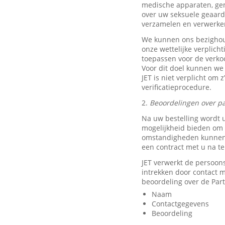
medische apparaten, ge
over uw seksuele geaard
verzamelen en verwerke
We kunnen ons bezighou
onze wettelijke verplich
toepassen voor de verkoo
Voor dit doel kunnen we
JET is niet verplicht om 
verificatieprocedure.
2.
Beoordelingen over pa
Na uw bestelling wordt 
mogelijkheid bieden om e
omstandigheden kunnen w
een contract met u na t
JET verwerkt de persoon
intrekken door contact
beoordeling over de Part
Naam
Contactgegevens
Beoordeling