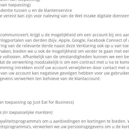
van toepassing)
dentie tussen u en de klantenservice
e vereist kan zijn voor naleving van de Wet inzake digitale dienste
 communiceert, krijgt u de mogelijkheid om een account bij ons aa
 inlogportalen van derden (bijv. Apple, Google, Facebook Connect of
ring van de relevante derde naast deze Verklaring ook op u van toe
maken, bieden we u ook de mogelijkheid om verder te gaan met een 
e voltooien. Afhankelijk van de omstandigheden kunnen we een b
dat de verwerking noodzakelijk is om een contract met u na te kom
emming intrekken en/of uw account verwijderen door contact met 
n van uw account kan negatieve gevolgen hebben voor uw gebruike
gevens verwerken ten behoeve van de klantaccount:
 toepassing op Just Eat for Business)
 (in toepasselijke markten)
 loyaliteitsprogramma’s om u aanbiedingen en kortingen te bieden
teitsprogramma’s, verwerken we uw persoonsgegevens om u de kor