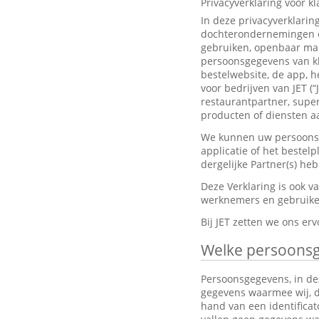
Privacyverklaring voor k
In deze privacyverklarin
dochterondernemingen en
gebruiken, openbaar mak
persoonsgegevens van kl
bestelwebsite, de app, h
voor bedrijven van JET (“
restaurantpartner, super
producten of diensten aa
We kunnen uw persoonsge
applicatie of het bestel
dergelijke Partner(s) h
Deze Verklaring is ook 
werknemers en gebruiker
Bij JET zetten we ons e
Welke persoons
Persoonsgegevens, in dez
gegevens waarmee wij, dir
hand van een identifica