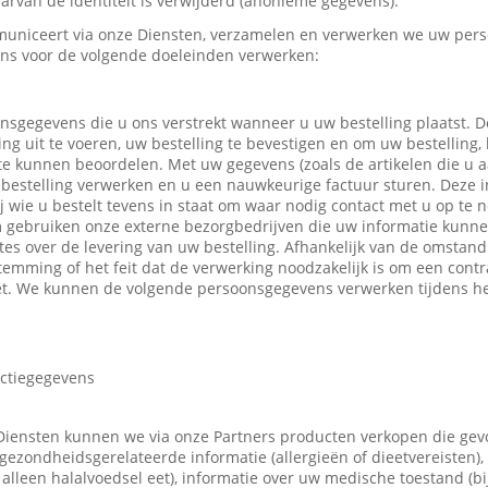
rvan de identiteit is verwijderd (anonieme gegevens).
uniceert via onze Diensten, verzamelen en verwerken we uw pers
ns voor de volgende doeleinden verwerken:
nsgegevens die u ons verstrekt wanneer u uw bestelling plaatst.
ing uit te voeren, uw bestelling te bevestigen en om uw bestelling,
 te kunnen beoordelen. Met uw gegevens (zoals de artikelen die u
bestelling verwerken en u een nauwkeurige factuur sturen. Deze in
ij wie u bestelt tevens in staat om waar nodig contact met u op t
m gebruiken onze externe bezorgbedrijven die uw informatie kunn
tes over de levering van uw bestelling. Afhankelijk van de omsta
emming of het feit dat de verwerking noodzakelijk is om een contr
t. We kunnen de volgende persoonsgegevens verwerken tijdens he
actiegegevens
Diensten kunnen we via onze Partners producten verkopen die ge
gezondheidsgerelateerde informatie (allergieën of dieetvereisten),
 u alleen halalvoedsel eet), informatie over uw medische toestand (b