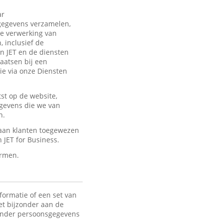
ar
sgegevens verzamelen,
de verwerking van
 inclusief de
an JET en de diensten
laatsen bij een
ie via onze Diensten
st op de website,
egevens die we van
n.
 aan klanten toegewezen
JET for Business.
ermen.
formatie of een set van
het bijzonder aan de
 Onder persoonsgegevens