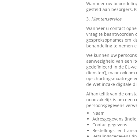
Wanneer uw beoordeling
gesteld aan bezorgers, P
3.
Klantenservice
Wanneer u contact opnee
vraag te beantwoorden o
gespreksopnames om klan
behandeling te nemen en
We kunnen uw persoonsge
aanwezigheid van een it
gedefinieerd in de EU-ve
diensten’), maar ook om 
opschortingsmaatregelen
de Wet inzake digitale d
Afhankelijk van de omst
noodzakelijk is om een 
persoonsgegevens verwer
Naam
Adresgegevens (indie
Contactgegevens
Bestellings- en trans
Betalingsgegevens (in