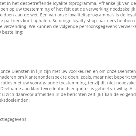
ezet in het desbetreffende loyaliteitsprogramma. Afhankelijk van 
en op uw toestemming of het feit dat de verwerking noodzakelijk 
oldoen aan de wet. Een van onze loyaliteitsprogramma’s is de loyal
ne partners kunt ophalen. Sommige loyalty shop-partners hebben
e verzending. We kunnen de volgende persoonsgegevens verwerken
 bestelling:
 onze Diensten in lijn zijn met uw voorkeuren en om onze Diensten
enaderen om klantenonderzoek te doen; zoals, maar niet beperkt to
caties met uw voorafgaande toestemming, tenzij dit niet noodzakeli
 Deelname aan klanttevredenheidsenquêtes is geheel vrijwillig. Al
t u zich daarvoor afmelden in de berichten zelf. JET kan de volge
eksdoeleinden:
actiegegevens