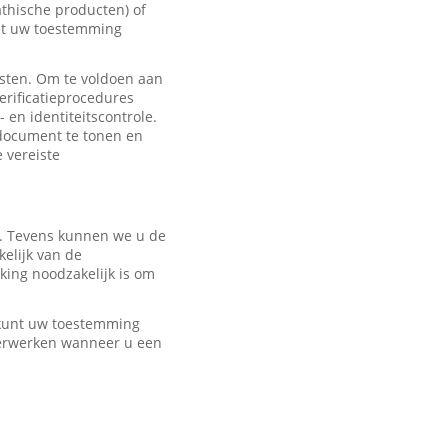
hische producten) of
met uw toestemming
sten. Om te voldoen aan
erificatieprocedures
 en identiteitscontrole.
edocument te tonen en
e vereiste
r. Tevens kunnen we u de
elijk van de
ing noodzakelijk is om
U kunt uw toestemming
verwerken wanneer u een