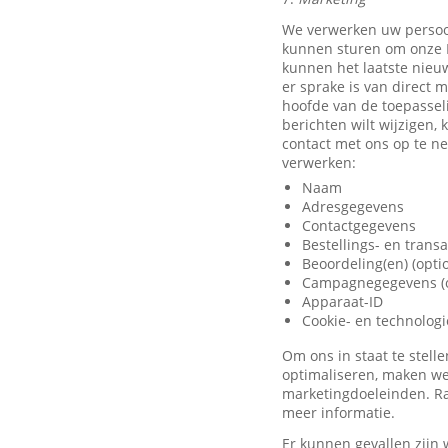
We verwerken uw persoo
kunnen sturen om onze D
kunnen het laatste nieu
er sprake is van direct 
hoofde van de toepassel
berichten wilt wijzigen,
contact met ons op te 
verwerken:
Naam
Adresgegevens
Contactgegevens
Bestellings- en trans
Beoordeling(en) (opti
Campagnegegevens (o
Apparaat-ID
Cookie- en technolog
Om ons in staat te stel
optimaliseren, maken we
marketingdoeleinden. Ra
meer informatie.
Er kunnen gevallen zijn