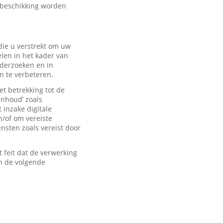
 beschikking worden
ie u verstrekt om uw
len in het kader van
derzoeken en in
n te verbeteren.
t betrekking tot de
inhoud’ zoals
 inzake digitale
n/of om vereiste
sten zoals vereist door
feit dat de verwerking
n de volgende