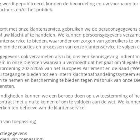
 wordt gepubliceerd, kunnen de beoordeling en uw voornaam ter
artners en/of het publiek.
mt met onze klantenservice, gebruiken we de persoonsgegevens d
f uw klacht af te handelen. We kunnen persoonsgegevens verzame
tenservice te bieden, waaronder om zorgen van gebruikers te on
 om de reacties en processen van onze klantenservice te volgen e
gevens ook verzamelen als u bij ons een kennisgeving indient me
em in onze Diensten waarvan u vermoedt dat het gaat om ‘illegale 
rordening 2022/2065 van het Europees Parlement en de Raad (‘’Wet
u toegang te bieden tot een intern klachtenafhandelingssysteem e
 te nemen en bescherming te bieden tegen misbruik van onze Dien
iensten.
andigheden kunnen we een beroep doen op uw toestemming of het 
contract met u na te komen of om te voldoen aan de wet. We kunne
ken ten behoeve van de klantenservice:
n van toepassing)
actiegegevens
dien van toepassing)