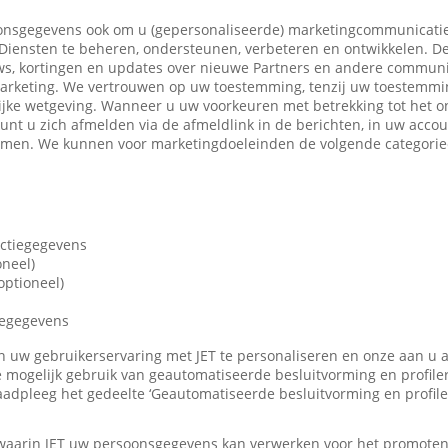
nsgegevens ook om u (gepersonaliseerde) marketingcommunicatie
iensten te beheren, ondersteunen, verbeteren en ontwikkelen. De
ws, kortingen en updates over nieuwe Partners en andere communi
marketing. We vertrouwen op uw toestemming, tenzij uw toestemming
ijke wetgeving. Wanneer u uw voorkeuren met betrekking tot het o
 kunt u zich afmelden via de afmeldlink in de berichten, in uw accou
nemen. We kunnen voor marketingdoeleinden de volgende categori
actiegegevens
oneel)
ptioneel)
iegegevens
len uw gebruikerservaring met JET te personaliseren en onze aan u
 mogelijk gebruik van geautomatiseerde besluitvorming en profile
adpleeg het gedeelte ‘Geautomatiseerde besluitvorming en profile
 waarin JET uw persoonsgegevens kan verwerken voor het promote