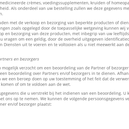
medicineerde crèmes, voedingssupplementen, kruiden of homeopat
heid. Als onderdeel van uw bestelling zullen we deze gegevens 
n.
den met de verkoop en bezorging van beperkte producten of dien
tingen zoals opgelegd door de toepasselijke wetgeving kunnen wij v
p en bezorging van deze producten, met inbegrip van uw leeftijds-
 u vragen om een geldig, door de overheid uitgegeven identificati
z’n Diensten uit te voeren en te voltooien als u niet meewerkt aan d
rtners en bezorgers
u mogelijk verzocht om een beoordeling van de Partner of bezorge
en beoordeling over Partners en/of bezorgers in te dienen. Afhank
e een beroep doen op uw toestemming of het feit dat de verwerk
e komen of om te voldoen aan de wet.
sgegevens die u verstrekt bij het indienen van een beoordeling. 
 met ons op te nemen. We kunnen de volgende persoonsgegevens 
ner en/of bezorger plaatst: