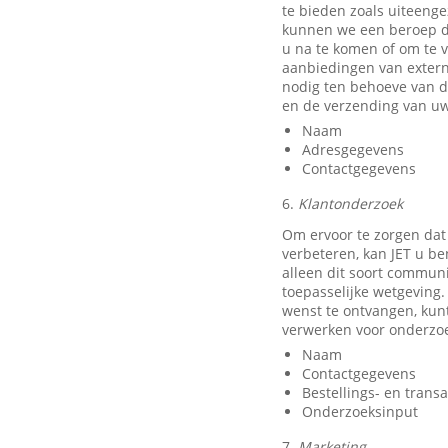
te bieden zoals uiteeng
kunnen we een beroep do
u na te komen of om te v
aanbiedingen van exter
nodig ten behoeve van d
en de verzending van uw
Naam
Adresgegevens
Contactgegevens
6.
Klantonderzoek
Om ervoor te zorgen dat
verbeteren, kan JET u b
alleen dit soort communi
toepasselijke wetgeving.
wenst te ontvangen, kun
verwerken voor onderzo
Naam
Contactgegevens
Bestellings- en trans
Onderzoeksinput
7.
Marketing