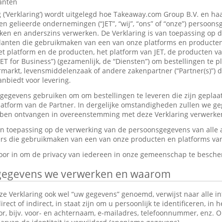
lanten
g (‘Verklaring’) wordt uitgelegd hoe Takeaway.com Group B.V. en ha
 gelieerde ondernemingen (“JET”, “wij”, “ons” of “onze”) persoon
en en anderszins verwerken. De Verklaring is van toepassing op 
anten die gebruikmaken van een van onze platforms en producten,
et platform en de producten, het platform van JET, de producten v
JET for Business”) (gezamenlijk, de “Diensten”) om bestellingen te p
markt, levensmiddelenzaak of andere zakenpartner (“Partner(s)”) d
nbiedt voor levering.
gevens gebruiken om om bestellingen te leveren die zijn geplaat
platform van de Partner. In dergelijke omstandigheden zullen we g
ebben ontvangen in overeenstemming met deze Verklaring verwerke
van toepassing op de verwerking van de persoonsgegevens van alle
s die gebruikmaken van een van onze producten en platforms van 
rvoor in om de privacy van iedereen in onze gemeenschap te besch
gegevens we verwerken en waarom
e Verklaring ook wel “uw gegevens” genoemd, verwijst naar alle in
ect of indirect, in staat zijn om u persoonlijk te identificeren, in 
tor, bijv. voor- en achternaam, e-mailadres, telefoonnummer, enz.