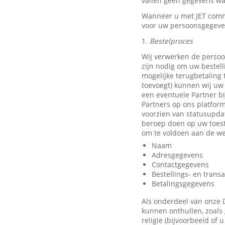
vallen geen gegevens waa
Wanneer u met JET comm
voor uw persoonsgegeve
1.
Bestelproces
Wij verwerken de persoo
zijn nodig om uw bestell
mogelijke terugbetaling
toevoegt) kunnen wij uw 
een eventuele Partner b
Partners op ons platfor
voorzien van statusupda
beroep doen op uw toest
om te voldoen aan de we
Naam
Adresgegevens
Contactgegevens
Bestellings- en trans
Betalingsgegevens
Als onderdeel van onze 
kunnen onthullen, zoals 
religie (bijvoorbeeld of